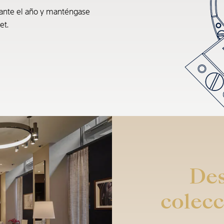
rante el año y manténgase
et.
Des
colecc