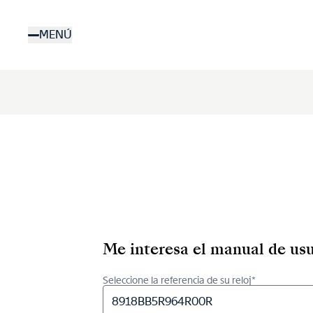
Pasar
al
MENÚ
contenido
principal
Me interesa el manual de usu
Seleccione la referencia de su reloj*
8918BB5R964R00R