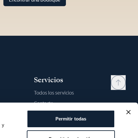
Servicios
Todos los servicios
Contacto
My account
Permitir todas
Lista de deseos
s y
s
Manual del usario