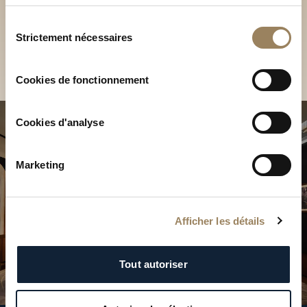
Découvrez nos collections
services.
en Boutique
Sélection
Strictement nécessaires
du
Trouver une Boutique
consentement
Cookies de fonctionnement
Cookies d'analyse
Marketing
Afficher les détails
Tout autoriser