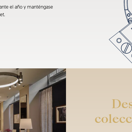
rante el año y manténgase
et.
Des
colecc