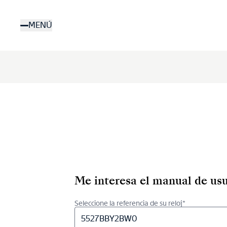
Pasar
al
MENÚ
contenido
principal
Me interesa el manual de usu
Seleccione la referencia de su reloj*
5527BBY2BW0