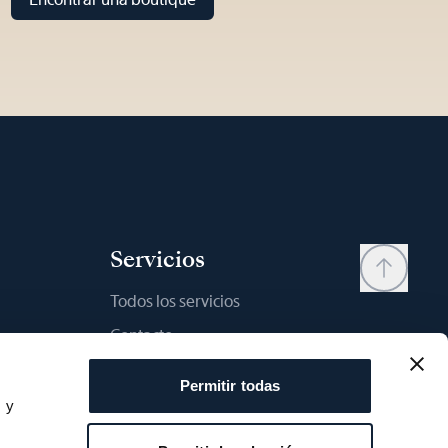
Servicios
Todos los servicios
Contacto
My account
Permitir todas
Lista de deseos
s y
s
Manual del usario