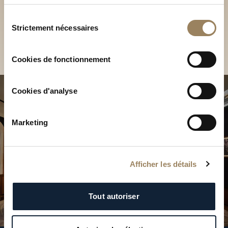
Découvrez nos collections
services.
en Boutique
Sélection
Strictement nécessaires
du
Trouver une Boutique
consentement
Cookies de fonctionnement
Cookies d'analyse
Marketing
Afficher les détails
Tout autoriser