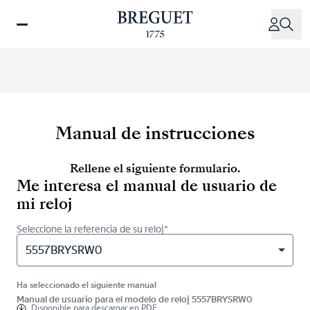
Pasar
al
contenido
principal
Manual de instrucciones
Rellene el siguiente formulario.
Me interesa el manual de usuario de
mi reloj
Seleccione la referencia de su reloj*
5557BRYSRW0
Ha seleccionado el siguiente manual
Manual de usuario para el modelo de reloj 5557BRYSRW0
Disponible para
descargar en PDF