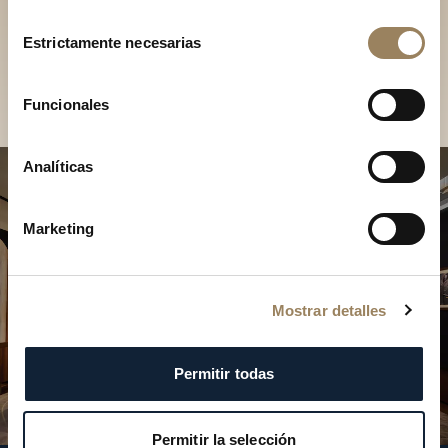
Descubra nuestras
Selección
colecciones en boutique
Estrictamente necesarias
de
consentimiento
Encontrar una boutique
Funcionales
Analíticas
Marketing
Mostrar detalles
Permitir todas
Permitir la selección