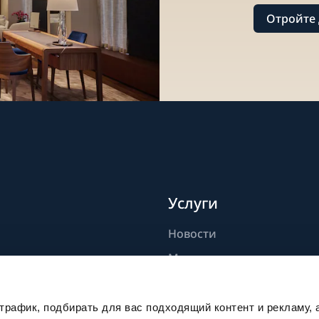
Отройте 
Услуги
Новости
дели
Мастерство
ик
Публикации
Устойчивое развитие
рафик, подбирать для вас подходящий контент и рекламу, 