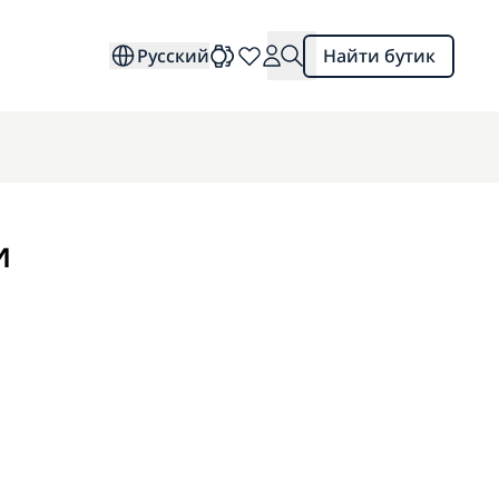
Русский
Найти бутик
и