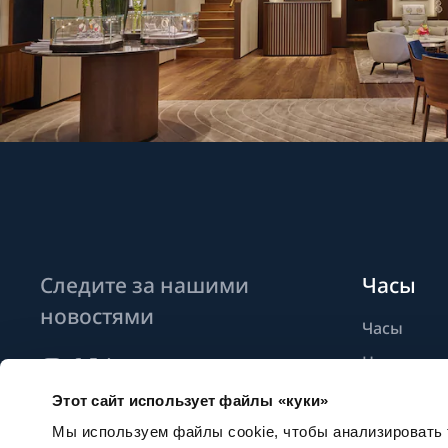
Следите за нашими
Часы
новостями
Часы
Новые мо
Найти бут
Этот сайт использует файлы «куки»
Подписаться на новостные
рассылки
Мы используем файлы cookie, чтобы анализировать т