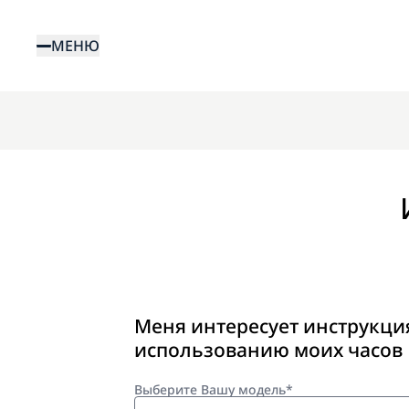
Перейти
к
МЕНЮ
основному
содержанию
Меня интересует инструкци
использованию моих часов
Выберите Вашу модель*