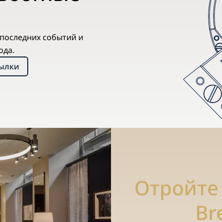
х последних событий и
ода.
сылки
Отройте
Br