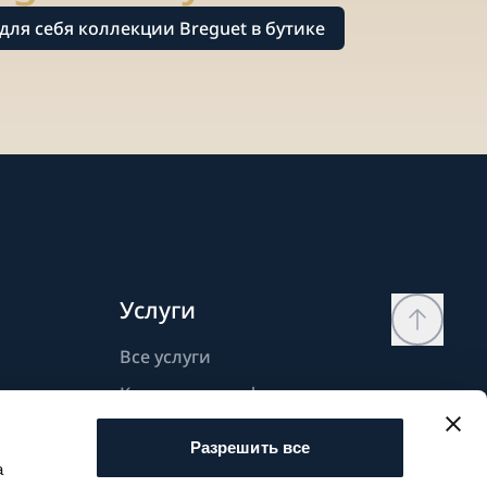
для себя коллекции Breguet в бутике
Услуги
Все услуги
Контактная информация
Моя страница
Разрешить все
Список желаний
а