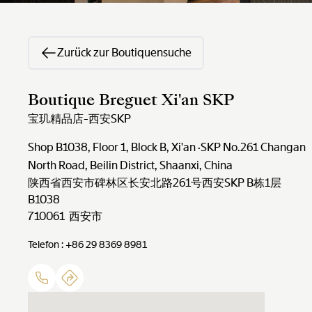
Zurück zur Boutiquensuche
Boutique Breguet Xi'an SKP
宝玑精品店-西安SKP
Shop B1038, Floor 1, Block B, Xi'an ·SKP No.261 Changan
North Road, Beilin District, Shaanxi, China
陕西省西安市碑林区长安北路261号西安SKP B栋1层
B1038
710061 西安市
Telefon : +86 29 8369 8981