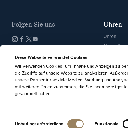
Folgen Sie uns
Uhren
Uhren
Neue Uhre
Abonnieren Sie unseren Newsletter
Eine Boutiq
Diese Webseite verwendet Cookies
Wir verwenden Cookies, um Inhalte und Anzeigen zu pers
die Zugriffe auf unsere Website zu analysieren. Außerd
unsere Partner für soziale Medien, Werbung und Analyse
mit weiteren Daten zusammen, die Sie ihnen bereitgeste
gesammelt haben.
Deutsch
Nutzungsb
Hinweis zu 
Einwilligungsauswahl
Unbedingt erforderliche
Funktionale