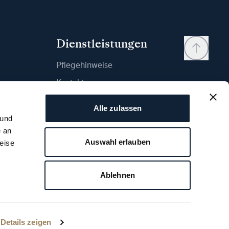
Dienstleistungen
Pflegehinweise
Kontakt
Mein Konto
Alle zulassen
Wunschliste
 und
e an
Bedienungsanleitung
Auswahl erlauben
eise
Vergleich
Breguet Garantie
Ablehnen
eit
Breguet Urheberrecht - 2026
Details zeigen