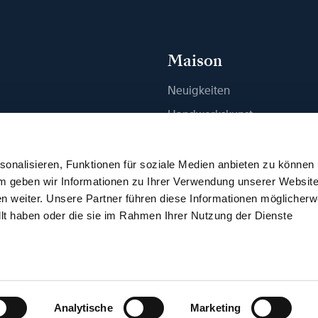
Maison
Neuigkeiten
n
Handwerkskunst
ue finden
Publikationen
Nachhaltigkeit
onalisieren, Funktionen für soziale Medien anbieten zu können
em geben wir Informationen zu Ihrer Verwendung unserer Websit
Karriere
n weiter. Unsere Partner führen diese Informationen möglicherw
Presse
llt haben oder die sie im Rahmen Ihrer Nutzung der Dienste
edingungen
Datenschutzerklärung
VDP-Programm
Barrierefreih
Cookies
Cookie-Einstellungen
Impressum
Analytische
Marketing