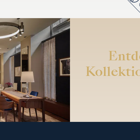
Entd
Kollekti