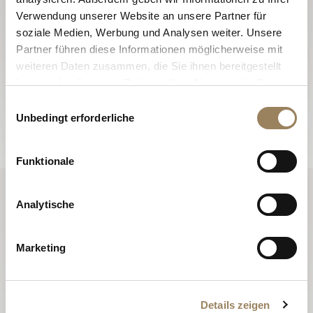
Newsletter
Verwendung unserer Website an unsere Partner für
soziale Medien, Werbung und Analysen weiter. Unsere
Mit den Newslettern von Breguet erfahren Sie die
Partner führen diese Informationen möglicherweise mit
Neuigkeiten, die die Maison das ganze Jahr über
weiteren Daten zusammen, die Sie ihnen bereitgestellt
lebendig halten, und werden über alle Neuheiten
haben oder die sie im Rahmen Ihrer Nutzung der Dienste
informiert.
gesammelt haben.
Einwilligungsauswahl
Unbedingt erforderliche
Anmelden
Funktionale
Analytische
Marketing
Details zeigen