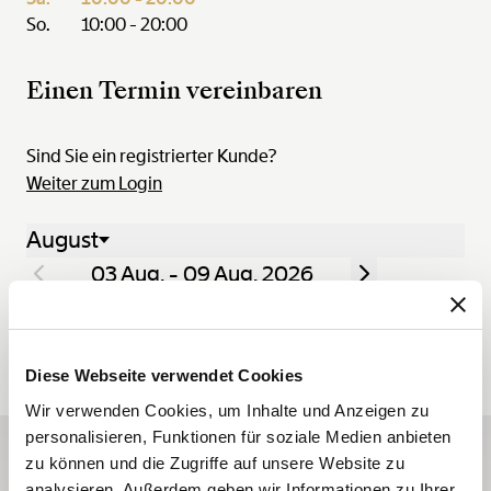
So.
10:00 - 20:00
Einen Termin vereinbaren
Sind Sie ein registrierter Kunde?
Weiter zum Login
August
03 Aug. - 09 Aug. 2026
Mo..
Di..
Mi..
Do..
Fr..
Sa..
So..
03
04
05
06
07
08
09
Diese Webseite verwendet Cookies
Wir verwenden Cookies, um Inhalte und Anzeigen zu
personalisieren, Funktionen für soziale Medien anbieten
zu können und die Zugriffe auf unsere Website zu
Abonnieren Sie unseren
analysieren. Außerdem geben wir Informationen zu Ihrer