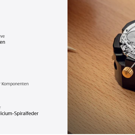
rve
den
er Komponenten
r
licium-Spiralfeder