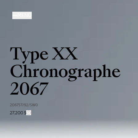
Direkt
zum
MENÜ
Inhalt
Type XX
Chronographe
2067
2067ST/92/SW0
27.200 $