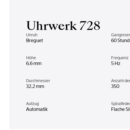
Uhrwerk 728
Unruh
Gangrese
Breguet
60 Stun
Höhe
Frequenz
6.6 mm
5 Hz
Durchmesser
Anzahl d
32.2 mm
350
Aufzug
Spiralfede
Automatik
Flache Si