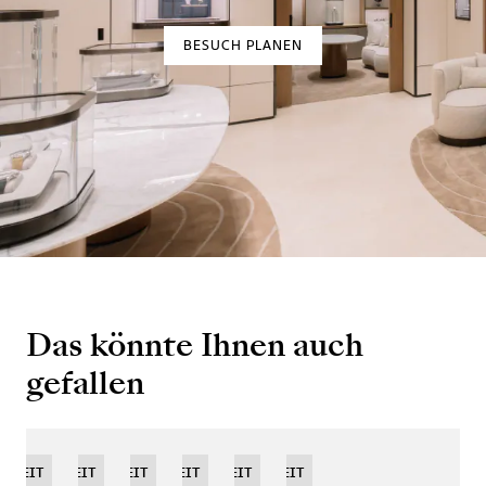
BESUCH PLANEN
Das könnte Ihnen auch
gefallen
EUHEIT
NEUHEIT
NEUHEIT
NEUHEIT
LIMITIERTE
NEUHEIT
NEUHEIT