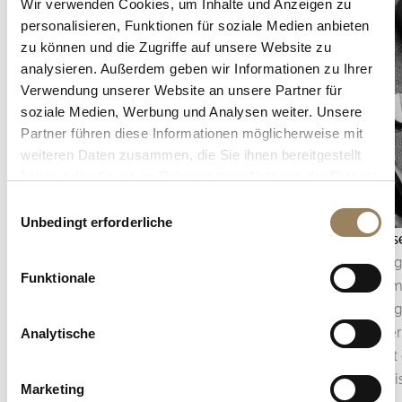
Wir verwenden Cookies, um Inhalte und Anzeigen zu
personalisieren, Funktionen für soziale Medien anbieten
zu können und die Zugriffe auf unsere Website zu
analysieren. Außerdem geben wir Informationen zu Ihrer
Verwendung unserer Website an unsere Partner für
soziale Medien, Werbung und Analysen weiter. Unsere
Partner führen diese Informationen möglicherweise mit
weiteren Daten zusammen, die Sie ihnen bereitgestellt
haben oder die sie im Rahmen Ihrer Nutzung der Dienste
gesammelt haben.
Einwilligungsauswahl
Unbedingt erforderliche
Chronograph
Gangres
Der Chronograph ermöglicht es, kurze
Die Gang
Funktionale
Zeitintervalle unabhängig von der Zeitanzeige
Autonomi
mit hoher Präzision zu messen. Bei Breguet ist
aufgezog
diese Komplikation Teil eines Strebens nach
im Feder
Analytische
Höchstleistung, optimaler Ablesbarkeit und
und fügt 
mechanischer Zuverlässigkeit.
mechanis
Marketing