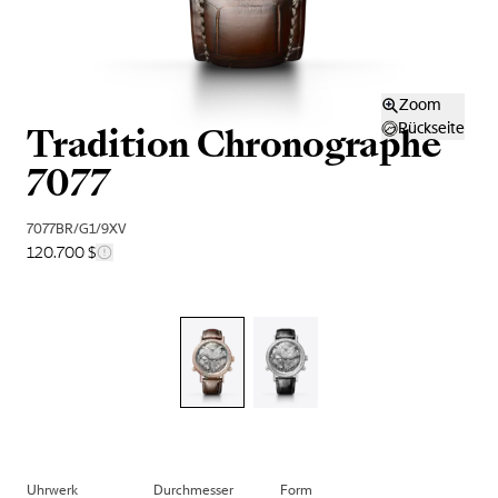
Zoom
Tradition Chronographe
Rückseite
7077
7077BR/G1/9XV
120.700 $
Uhrwerk
Durchmesser
Form