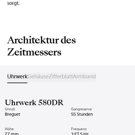
sorgt.
Architektur des
Zeitmessers
Uhrwerk
Gehäuse
Zifferblatt
Armband
Uhrwerk 580DR
Unruh
Gangreserve
Breguet
55 Stunden
Höhe
Frequenz
7.7 mm
3 ET 5 Hz