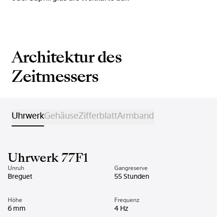
Architektur des
Zeitmessers
Uhrwerk
Gehäuse
Zifferblatt
Armband
Uhrwerk 77F1
Unruh
Gangreserve
Breguet
55 Stunden
Höhe
Frequenz
6 mm
4 Hz