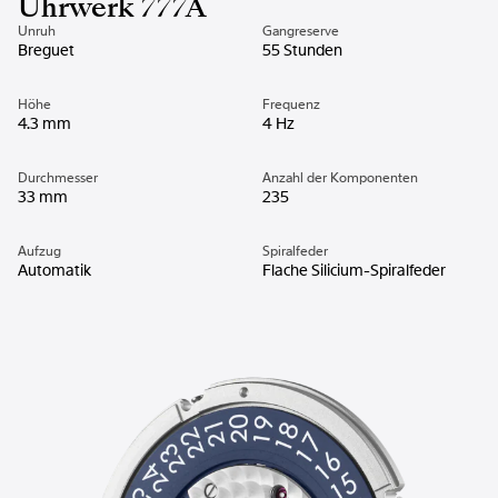
Uhrwerk 777A
Unruh
Gangreserve
Breguet
55 Stunden
Höhe
Frequenz
4.3 mm
4 Hz
Durchmesser
Anzahl der Komponenten
33 mm
235
Aufzug
Spiralfeder
Automatik
Flache Silicium-Spiralfeder