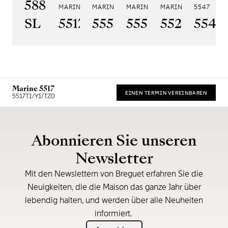
5887PT/YS/PW0
MARINE 5517
MARINE HORA MUNDI 5555
MARINE HORA MUNDI 5557
MARINE CHRONOGRA
5547
SL
5517BR/Y2/9ZU
5555BH/YS/9WV
5557BR/YS/5W
5527BR/G
5547
Marine 5517
EINEN TERMIN VEREINBAREN
5517TI/Y1/TZ0
* Unverbindliche Preisempfehlung
Abonnieren Sie unseren
Newsletter
Mit den Newslettern von Breguet erfahren Sie die
Neuigkeiten, die die Maison das ganze Jahr über
lebendig halten, und werden über alle Neuheiten
informiert.