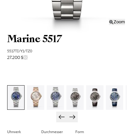
Zoom
Marine 5517
5517TI/Y1/TZ0
27.200 $
Uhrwerk
Durchmesser
Form