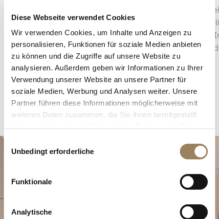
Konstruktion des Uhrwerks kann sie in Form
einen Ze
Diese Webseite verwendet Cookies
eines zentralen Sekundenzeigers oder einer
ersten Bl
Wir verwenden Cookies, um Inhalte und Anzeigen zu
dezentral angeordneten kleinen Sekunde
präzise I
personalisieren, Funktionen für soziale Medien anbieten
erscheinen, die in die Architektur des Zifferblatts
auch in d
zu können und die Zugriffe auf unsere Website zu
integriert ist.
analysieren. Außerdem geben wir Informationen zu Ihrer
Verwendung unserer Website an unsere Partner für
soziale Medien, Werbung und Analysen weiter. Unsere
Partner führen diese Informationen möglicherweise mit
weiteren Daten zusammen, die Sie ihnen bereitgestellt
haben oder die sie im Rahmen Ihrer Nutzung der Dienste
gesammelt haben.
Einwilligungsauswahl
Unbedingt erforderliche
Funktionale
Analytische