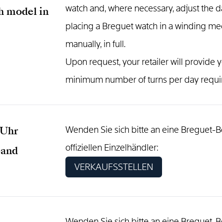
watch and, where necessary, adjust the d
h model in
placing a Breguet watch in a winding mec
manually, in full.
Upon request, your retailer will provide y
minimum number of turns per day requir
 Uhr
Wenden Sie sich bitte an eine Breguet-B
offiziellen Einzelhändler:
band
VERKAUFSSTELLEN
Wenden Sie sich bitte an eine Breguet-B