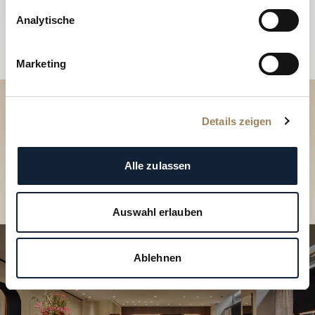
Analytische
Marketing
Entdecken Sie unsere
Details zeigen
Kollektionen in der Boutique
Alle zulassen
Eine Boutique finden
Auswahl erlauben
Ablehnen