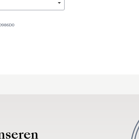
8D986D0
nseren