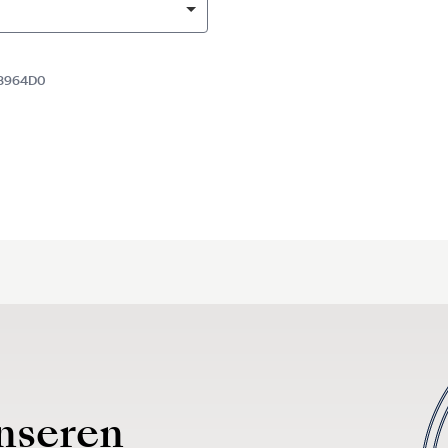
58964D0
nseren