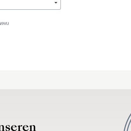
2N9VU
nseren