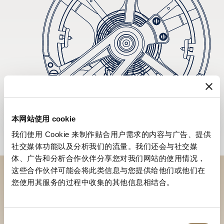
本网站使用 cookie
我们使用 Cookie 来制作贴合用户需求的内容与广告、提供
社交媒体功能以及分析我们的流量。我们还会与社交媒
体、广告和分析合作伙伴分享您对我们网站的使用情况，
这些合作伙伴可能会将此类信息与您提供给他们或他们在
您使用其服务的过程中收集的其他信息相结合。
於專賣店探索品牌系列作品
尋找專賣店
同