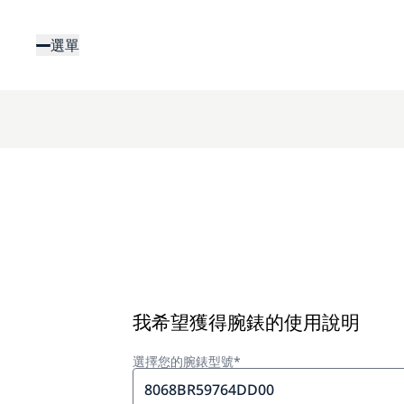
移
至
選單
主
內
容
我希望獲得腕錶的使用說明
選擇您的腕錶型號*
8068BR59764DD00