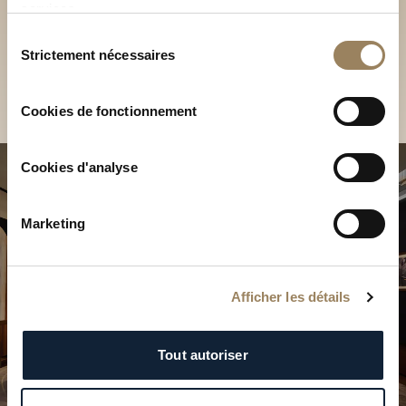
Découvrez nos collections
services.
Sélection
en Boutique
Strictement nécessaires
du
Trouver une Boutique
consentement
Cookies de fonctionnement
Cookies d'analyse
Marketing
Afficher les détails
Tout autoriser