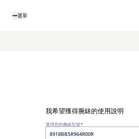
移
至
選單
主
內
容
我希望獲得腕錶的使用說明
選擇您的腕錶型號*
8918BB5R964R00R