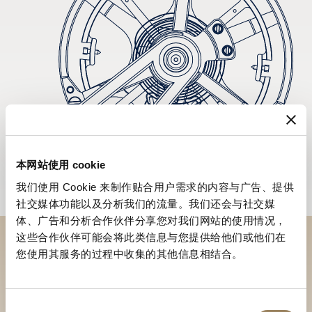
本网站使用 cookie
我们使用 Cookie 来制作贴合用户需求的内容与广告、提供
社交媒体功能以及分析我们的流量。我们还会与社交媒
体、广告和分析合作伙伴分享您对我们网站的使用情况，
这些合作伙伴可能会将此类信息与您提供给他们或他们在
您使用其服务的过程中收集的其他信息相结合。
於專賣店探索品牌系列作品
尋找專賣店
同