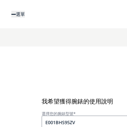
移
至
選單
主
內
容
我希望獲得腕錶的使用說明
選擇您的腕錶型號*
E001BHS95ZV