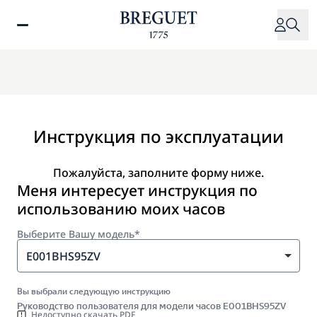
Перейти
к
основному
содержанию
Инструкция по эксплуатации
Пожалуйста, заполните форму ниже.
Меня интересует инструкция по
использованию моих часов
Выберите Вашу модель*
E001BHS95ZV
Вы выбрали следующую инструкцию
Руководство пользователя для модели часов E001BHS95ZV
Недоступно скачать PDF