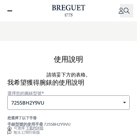
移
至
主
內
容
使用說明
請填妥下方的表格。
我希望獲得腕錶的使用說明
選擇您的腕錶型號*
7255BH2Y9VU
您選擇了以下手冊
手錶型號的使用手冊 7255BH2Y9VU
可選擇
下載PDF檔
無法 訂閱印刷版