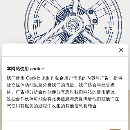
本网站使用 cookie
我们使用 Cookie 来制作贴合用户需求的内容与广告、提供
社交媒体功能以及分析我们的流量。我们还会与社交媒
体、广告和分析合作伙伴分享您对我们网站的使用情况，
这些合作伙伴可能会将此类信息与您提供给他们或他们在
您使用其服务的过程中收集的其他信息相结合。
於專賣店探索品牌系列作品
尋找專賣店
同