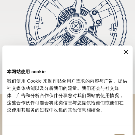
本网站使用 cookie
我们使用 Cookie 来制作贴合用户需求的内容与广告、提供
社交媒体功能以及分析我们的流量。我们还会与社交媒
体、广告和分析合作伙伴分享您对我们网站的使用情况，
这些合作伙伴可能会将此类信息与您提供给他们或他们在
您使用其服务的过程中收集的其他信息相结合。
於專賣店探索品牌系列作品
尋找專賣店
同