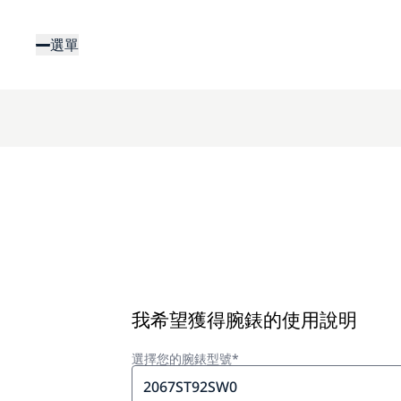
移
至
選單
主
內
容
我希望獲得腕錶的使用說明
選擇您的腕錶型號*
2067ST92SW0