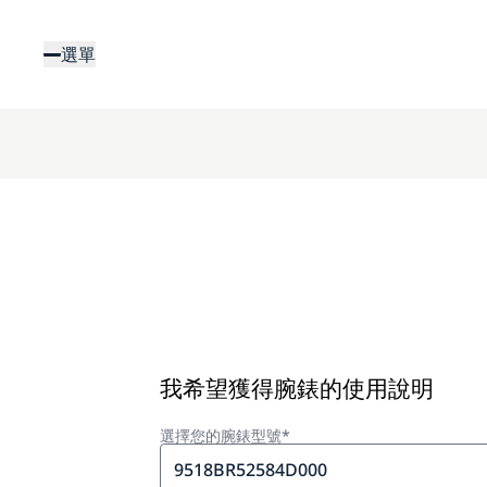
移
至
選單
主
內
容
我希望獲得腕錶的使用說明
選擇您的腕錶型號*
9518BR52584D000