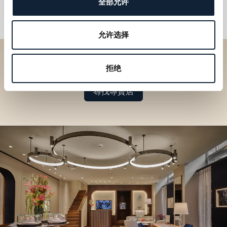
全部允许
允许选择
於專賣店探索品牌系列作品
拒绝
尋找專賣店