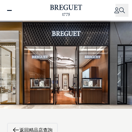
移
至
主
內
容
返回精品店查詢