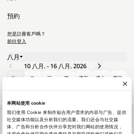
預約
您是註冊客戶嗎？
前往登入
八月
10 八月. - 16 八月. 2026
週一.
二.
三.
四.
週五.
週六.
周日.
10
11
12
13
14
15
16
本网站使用 cookie
我们使用 Cookie 来制作贴合用户需求的内容与广告、提供
社交媒体功能以及分析我们的流量。我们还会与社交媒
訂閱電子通訊
体、广告和分析合作伙伴分享您对我们网站的使用情况，
寶璣電子通訊全年為您送上品牌的最新動向，並向您介紹
这些合作伙伴可能会将此类信息与您提供给他们或他们在