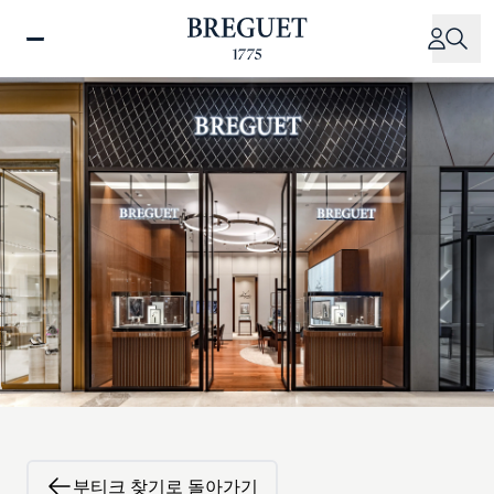
주
요
콘
텐
츠
로
건
너
뛰
기
부티크 찾기로 돌아가기