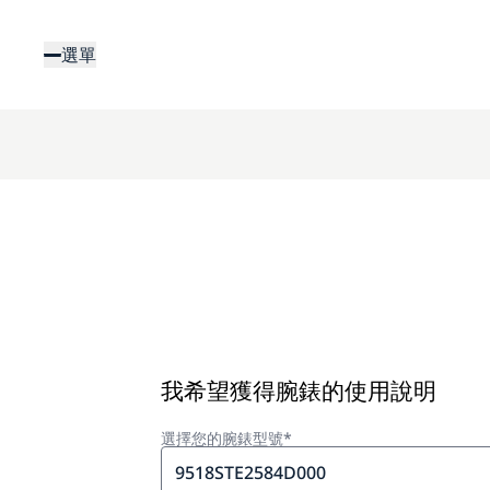
移
至
選單
主
內
容
我希望獲得腕錶的使用說明
選擇您的腕錶型號*
9518STE2584D000