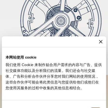
本网站使用 cookie
我们使用 Cookie 来制作贴合用户需求的内容与广告、提供
社交媒体功能以及分析我们的流量。我们还会与社交媒
体、广告和分析合作伙伴分享您对我们网站的使用情况，
这些合作伙伴可能会将此类信息与您提供给他们或他们在
您使用其服务的过程中收集的其他信息相结合。
於專賣店探索品牌系列作品
尋找專賣店
同