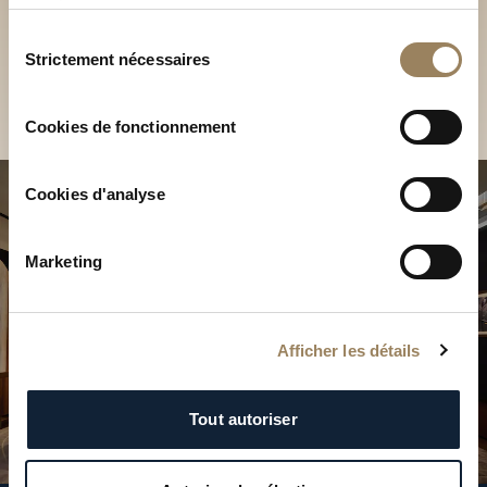
Découvrez nos collections
services.
en Boutique
Sélection
Strictement nécessaires
du
Trouver une Boutique
consentement
Cookies de fonctionnement
Cookies d'analyse
Marketing
Afficher les détails
Tout autoriser