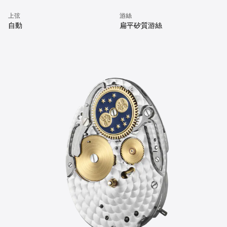
上弦
游絲
自動
扁平矽質游絲