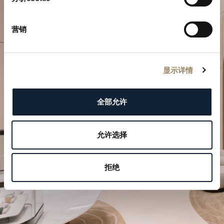
营销
显示详情
規劃您的非凡時刻
於我們的精品店探索寶璣的製錶作品。
全部允许
預約參觀
允许选择
拒绝