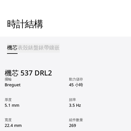
時計結構
機芯
表殼
錶盤
錶帶
鑲嵌
機芯 537 DRL2
擺輪
動力儲存
Breguet
45 小時
厚度
頻率
5.1 mm
3.5 Hz
寬度
組件數量
22.4 mm
269