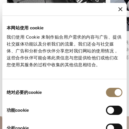
本网站使用 cookie
動力儲備顯示
月相
我们使用 Cookie 来制作贴合用户需求的内容与广告、提供
動力儲備顯示可用以指示機芯在需要重新上鏈之
月相在錶
社交媒体功能以及分析我们的流量。我们还会与社交媒
前所剩餘的動力儲備。它不僅可以顯示發條盒內
具天文學
体、广告和分析合作伙伴分享您对我们网站的使用情况，
的動力儲備，同時為錶盤增添一項機械讀時體
詩意融而
这些合作伙伴可能会将此类信息与您提供给他们或他们在
驗。
您使用其服务的过程中收集的其他信息相结合。
同
绝对必要的cookie
意
选
择
功能cookie
分析cookie