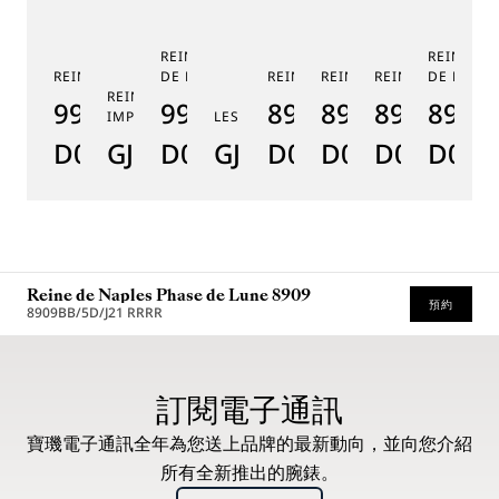
REINE DE NAPLES PHASE
REINE DE
REINE DE NAPLES 9915
DE LUNE 9935
REINE DE NAPLES 8925
REINE DE NAPLES 8918
REINE DE NAPLE
DE LUNE 
RE
REINE DE NAPLES PERLES
9915BB/58/964
9935BH/4Y/J40
8925BH/5W/J40
8918BB/5D/9
8938BB/8
8908
8
IMPÉRIALES
LES JARDINS DU PETIT TRIANON
D0
GJ29BH89254DD5J4
D0
GJE25BH20.8985DB
D0
D0
D0
D000
D
Reine de Naples Phase de Lune 8909
預約
8909BB/5D/J21 RRRR
* 建議零售價
訂閱電子通訊
寶璣電子通訊全年為您送上品牌的最新動向，並向您介紹
所有全新推出的腕錶。