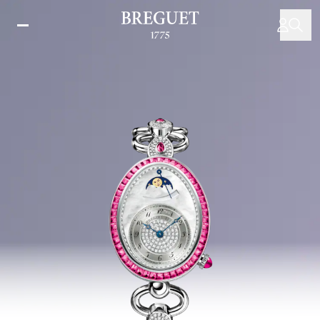
移
至
主
內
容