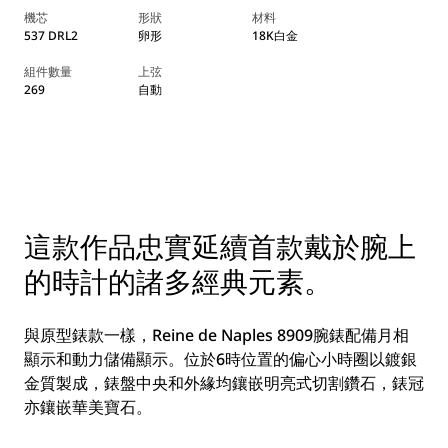
機芯
形狀
材料
537 DRL2
卵形
18K白金
組件數量
上弦
269
自動
這款作品忠實延續首款戴於腕上
的時計的諸多經典元素。
與原型錶款一樣，Reine de Naples 8909腕錶配備月相
顯示和動力儲備顯示。位於6時位置的偏心小時圈以鍍銀
金質製成，錶盤中央和外緣均鑲嵌明亮式切割鑽石，錶冠
亦鑲嵌華美寶石。