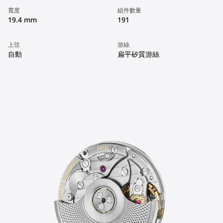
寬度
組件數量
19.4 mm
191
上弦
游絲
自動
扁平矽質游絲