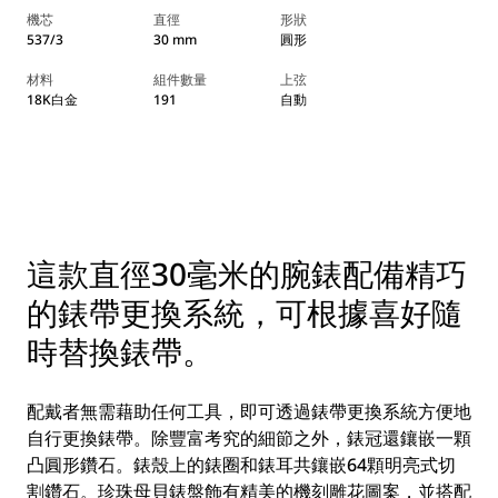
機芯
直徑
形狀
537/3
30 mm
圓形
材料
組件數量
上弦
18K白金
191
自動
這款直徑30毫米的腕錶配備精巧
的錶帶更換系統，可根據喜好隨
時替換錶帶。
配戴者無需藉助任何工具，即可透過錶帶更換系統方便地
自行更換錶帶。除豐富考究的細節之外，錶冠還鑲嵌一顆
凸圓形鑽石。錶殼上的錶圈和錶耳共鑲嵌64顆明亮式切
割鑽石。珍珠母貝錶盤飾有精美的機刻雕花圖案，並搭配