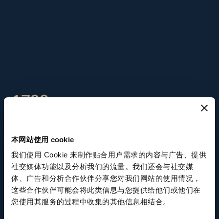
1799
正式發行首枚「觸摸式懷
本网站使用 cookie
錶」
我们使用 Cookie 来制作贴合用户需求的内容与广告、提供
社交媒体功能以及分析我们的流量。我们还会与社交媒
体、广告和分析合作伙伴分享您对我们网站的使用情况，
這款懷錶可以讓使用者透過觸摸來讀取時間。懷錶
这些合作伙伴可能会将此类信息与您提供给他们或他们在
外蓋上的箭形指針對應錶盤上時針的位置。在「觸
您使用其服务的过程中收集的其他信息相结合。
摸」到箭形指針的位置後，使用者可透過設於上方