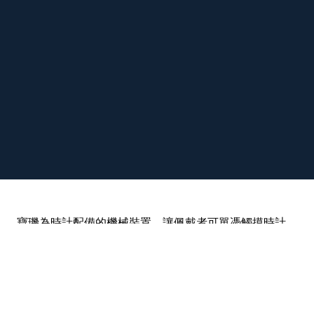
寶璣為時計配備的機械裝置，讓佩戴者可單憑觸摸時計
感知時間。表殼外側的指針反映時針的位置，佩戴者感
知指針的位置，便可從與之相對的小時刻度位置得知時
間。觸摸表（à tact watch，有時稱為「盲人表」）於
1799年起發售，裝飾包括琺瑯、珍珠和鑽石，既豐富又
華貴。除了少數例子之外，觸摸系統僅可用於簡單且無