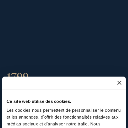
1799
Vente de la première «
Ce site web utilise des cookies.
montre à tact »
Les cookies nous permettent de personnaliser le contenu
et les annonces, d'offrir des fonctionnalités relatives aux
médias sociaux et d'analyser notre trafic. Nous