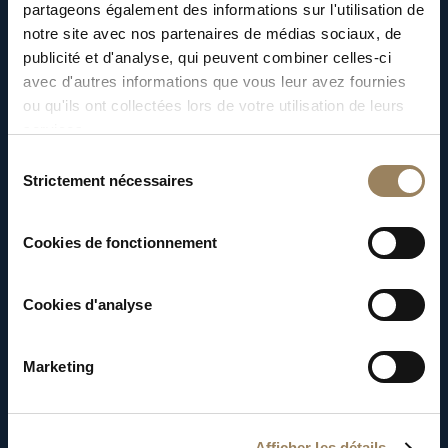
Cette montre permet la lecture de l’heure au
partageons également des informations sur l'utilisation de
toucher. Une flèche extérieure à la boîte
notre site avec nos partenaires de médias sociaux, de
reproduit la position de l’aiguille des heures.
publicité et d'analyse, qui peuvent combiner celles-ci
avec d'autres informations que vous leur avez fournies
Après avoir « senti » la position de ladite
ou qu'ils ont collectées lors de votre utilisation de leurs
flèche, l’utilisateur se repère grâce à des
services.
saillies disposées à l’aplomb des heures.
Sélection
Strictement nécessaires
du
consentement
Cookies de fonctionnement
Cookies d'analyse
Marketing
Afficher les détails