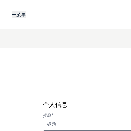
跳
转
菜单
到
主
要
内
容
个人信息
标题*
标题