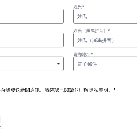
姓氏*
姓氏（羅馬拼音）*
電郵地址*
過電子郵件向我發送新聞通訊。我確認已閱讀並理解
隱私聲明
。*
⇗