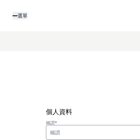
移
至
選單
主
內
容
個人資料
稱謂*
稱謂