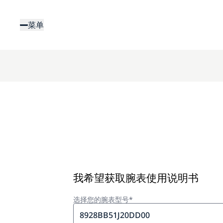
跳
转
菜单
到
主
要
内
容
我希望获取腕表使用说明书
选择您的腕表型号*
8928BB51J20DD00