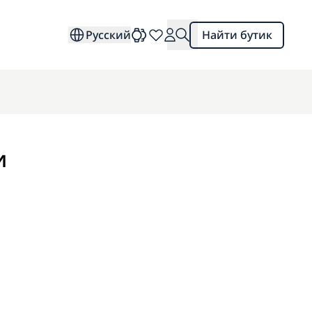
Русский
Найти бутик
и