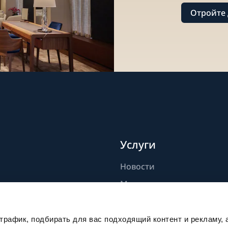
Отройте 
Услуги
Новости
дели
Мастерство
ик
Публикации
Устойчивое развитие
рафик, подбирать для вас подходящий контент и рекламу, 