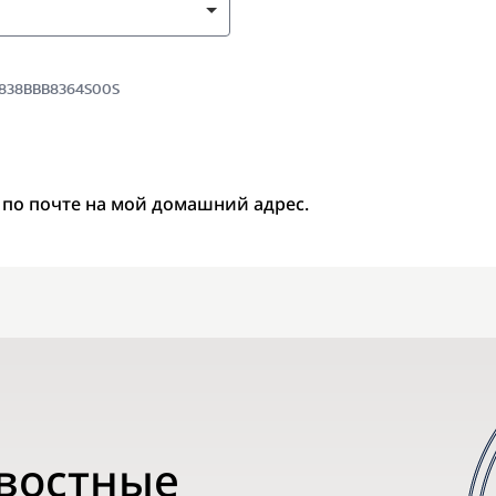
 9838BBB8364S00S
 по почте на мой домашний адрес.
овостные