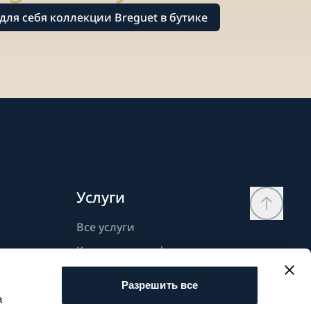
для себя коллекции Breguet в бутике
Услуги
Все услуги
Контактная информация
Моя страница
Разрешить все
Список желаний
а