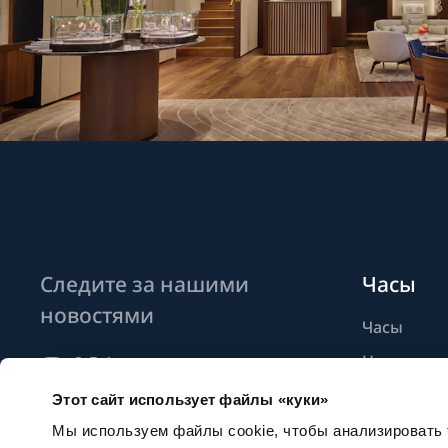
Следите за нашими
Часы
новостями
Часы
Новые мо
Найти бут
Этот сайт использует файлы «куки»
Подписаться на новостные
рассылки
Мы используем файлы cookie, чтобы анализировать т