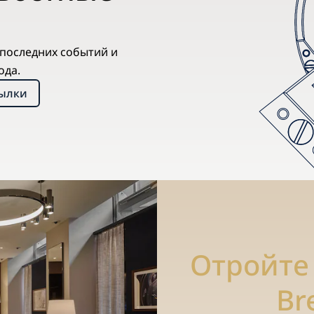
х последних событий и
ода.
сылки
Отройте
Br