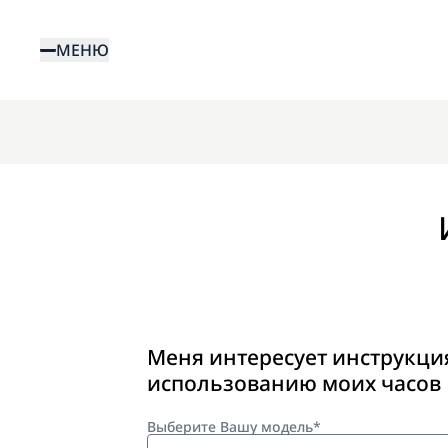
Перейти
к
МЕНЮ
основному
содержанию
Меня интересует инструкци
использованию моих часов
Выберите Вашу модель*