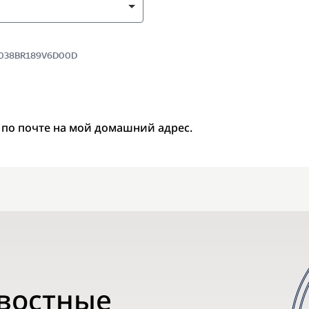
 7038BR189V6D00D
 по почте на мой домашний адрес.
овостные