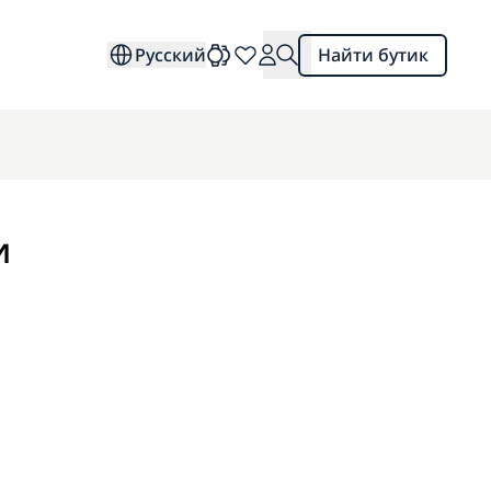
Русский
Найти бутик
и