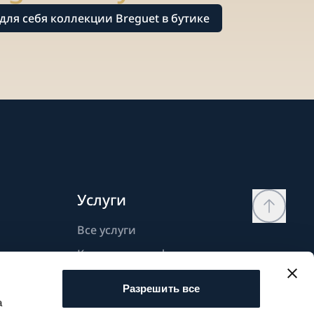
для себя коллекции Breguet в бутике
Услуги
Все услуги
Контактная информация
Моя страница
Разрешить все
Список желаний
а