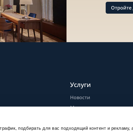
Отройте 
Услуги
Новости
дели
Мастерство
ик
Публикации
Устойчивое развитие
рафик, подбирать для вас подходящий контент и рекламу, 