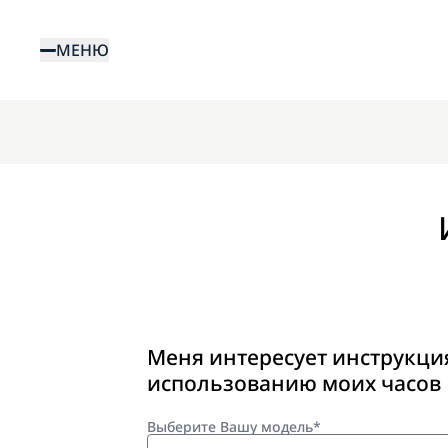
Перейти
к
МЕНЮ
основному
содержанию
Меня интересует инструкци
использованию моих часов
Выберите Вашу модель*