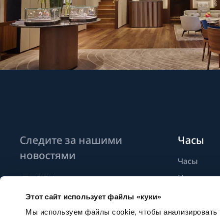
Следите за нашими
Часы
новостями
Часы
Новые мо
Найти бут
Этот сайт использует файлы «куки»
Подписаться на новостные
рассылки
Мы используем файлы cookie, чтобы анализировать т