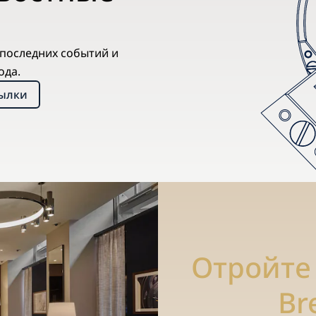
х последних событий и
ода.
сылки
Отройте
Br