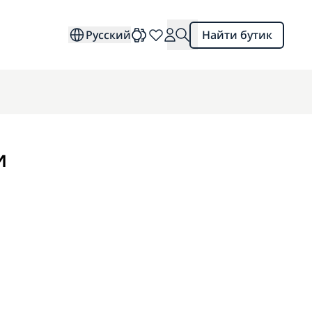
Русский
Найти бутик
и