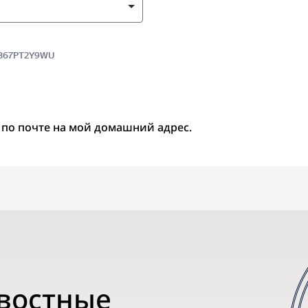
 5367PT2Y9WU
 по почте на мой домашний адрес.
овостные