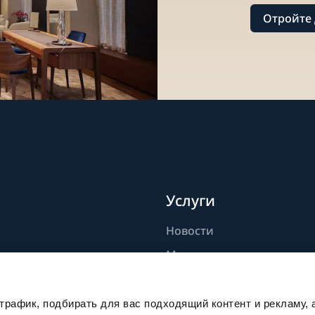
Отройте 
Услуги
Новости
дели
Мастерство
ик
Публикации
Устойчивое развитие
рафик, подбирать для вас подходящий контент и рекламу, 