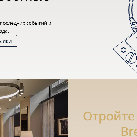
х последних событий и
ода.
сылки
Отройте
Br