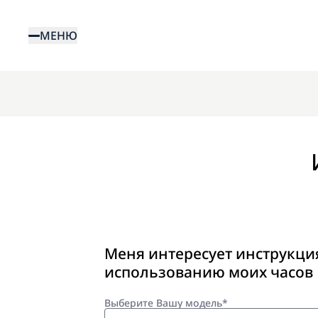
Перейти
к
МЕНЮ
основному
содержанию
Меня интересует инструкци
использованию моих часов
Выберите Вашу модель*