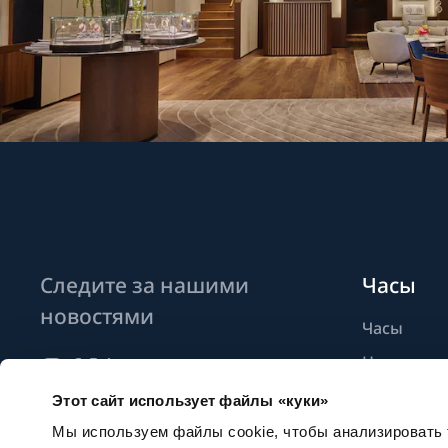
Следите за нашими
Часы
новостями
Часы
Новые мо
Найти бут
Этот сайт использует файлы «куки»
Подписаться на новостные
рассылки
Мы используем файлы cookie, чтобы анализировать т