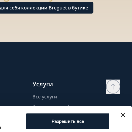
для себя коллекции Breguet в бутике
Услуги
Все услуги
Контактная информация
Моя страница
Разрешить все
Список желаний
а