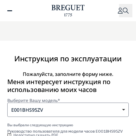
Перейти
к
основному
содержанию
Инструкция по эксплуатации
Пожалуйста, заполните форму ниже.
Меня интересует инструкция по
использованию моих часов
Выберите Вашу модель*
E001BHS95ZV
Вы выбрали следующую инструкцию
Руководство пользователя для модели часов E001BHS95ZV
Недоступно скачать PDF