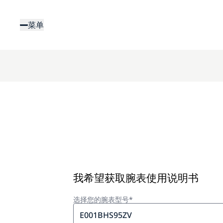
跳
转
菜单
到
主
要
内
容
我希望获取腕表使用说明书
选择您的腕表型号*
E001BHS95ZV