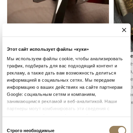
Этот сайт использует файлы «куки»
Англаж
Прямые
Мы используем файлы cookie, чтобы анализировать
Англаж заключается в снятии фаски и
Прямые 
трафик, подбирать для вас подходящий контент и
последующей полировке кромок
отделка
рекламу, а также дать вам возможность делиться
компонентов механизма. Эта отделка
паралле
информацией в социальных сетях. Мы передаем
подчёркивает контуры деталей,
механиз
информацию о ваших действиях на сайте партнерам
улавливает свет и раскрывает точность
поверхн
Google: социальным сетям и компаниям,
занимающимся рекламой и веб-аналитикой. Наши
работы, выполненной в мельчайших
подчёрк
партнеры могут комбинировать эти сведения с
деталях.
предоставленной вами информацией, а также
данными, которые они получили при использовании
Выбор
вами их сервисов.
Строго необходимые
согласия