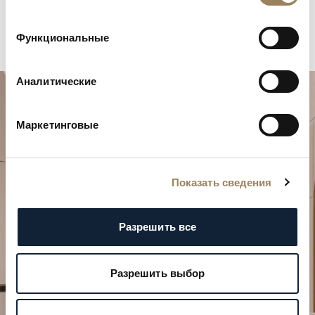
Функциональные
Аналитические
Маркетинговые
Показать сведения
Спланируйте свой особенный
момент
Разрешить все
Откройте для себя наши часовые творения в
одном из бутиков.
Разрешить выбор
ЗАПЛАНИРОВАТЬ ВИЗИТ