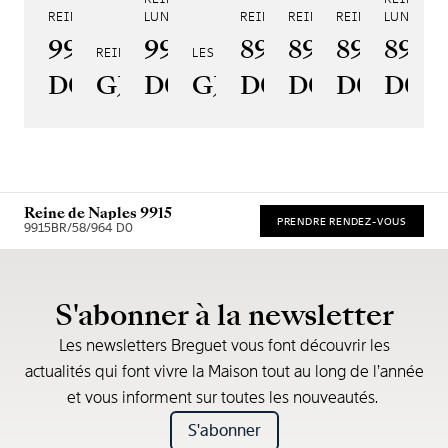
REINE DE NAPLES 9915
LUNE 9935
REINE DE NAPLES 8925
REINE DE NAPLES 8918
REINE DE NAPLE
LUNE 890
RE
9915BB/58/964
9935BH/4Y/J40
8925BH/5W/J40
8918BB/5D/
8938BB/
8908
8
REINE DE NAPLES PERLES IMPÉRIALES
LES JARDINS DU PETIT TRIANON
D0
GJ29BH89254DD5J4
D0
GJE25BH20.8985DB
D0
D0
D0
D00
Reine de Naples 9915
PRENDRE RENDEZ-VOUS
9915BR/58/964 D0
* Recommended retail price
S'abonner à la newsletter
Les newsletters Breguet vous font découvrir les
actualités qui font vivre la Maison tout au long de l’année
et vous informent sur toutes les nouveautés.
S'abonner