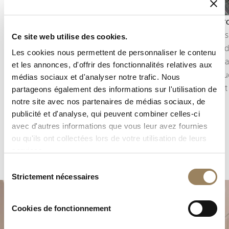
Anglage
Côtes dro
L’anglage consiste à chanfreiner puis polir les
Les côtes
Ce site web utilise des cookies.
arêtes des composants du mouvement.
formée de
Les cookies nous permettent de personnaliser le contenu
Cette finition souligne les contours des pièces,
composa
et les annonces, d'offrir des fonctionnalités relatives aux
capte la lumière et révèle la précision du travail
Elles str
médias sociaux et d'analyser notre trafic. Nous
apporté aux moindres détails.
reflets e
partageons également des informations sur l'utilisation de
ponts.
notre site avec nos partenaires de médias sociaux, de
publicité et d'analyse, qui peuvent combiner celles-ci
avec d'autres informations que vous leur avez fournies
ou qu'ils ont collectées lors de votre utilisation de leurs
services.
Sélection
Strictement nécessaires
du
consentement
Cookies de fonctionnement