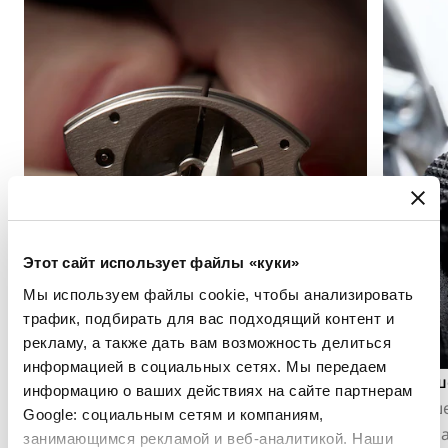
Этот сайт использует файлы «куки»
Мы используем файлы cookie, чтобы анализировать
трафик, подбирать для вас подходящий контент и
рекламу, а также дать вам возможность делиться
информацией в социальных сетях. Мы передаем
Англаж
Гильош
информацию о ваших действиях на сайте партнерам
Англаж заключается в снятии фаски и
Гильоше
Google: социальным сетям и компаниям,
последующей полировке кромок
материа
занимающимся рекламой и веб-аналитикой. Наши