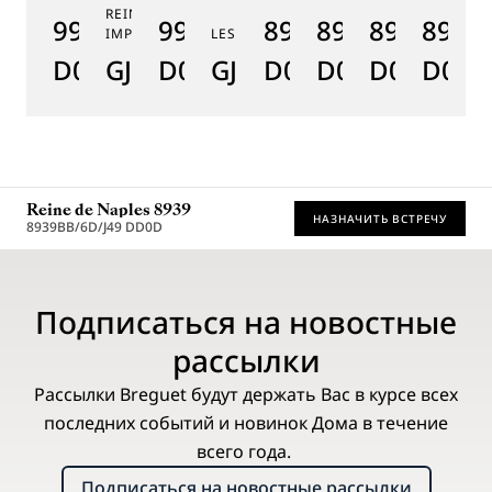
REINE DE NAPLES PERLES
9915BB/58/964
9935BH/4Y/J40
8925BH/5W/J40
8918BB/5D/9
8938BB/8
8908
8
IMPÉRIALES
LES JARDINS DU PETIT TRIANON
D0
GJ29BH89254DD5J4
D0
GJE25BH20.8985DB
D0
D0
D0
D000
D
Reine de Naples 8939
НАЗНАЧИТЬ ВСТРЕЧУ
8939BB/6D/J49 DD0D
* Рекомендованная розничная цена
Подписаться на новостные
рассылки
Рассылки Breguet будут держать Вас в курсе всех
последних событий и новинок Дома в течение
всего года.
Подписаться на новостные рассылки