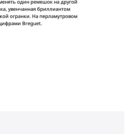
менять один ремешок на другой
вка, увенчанная бриллиантом
кой огранки. На перламутровом
цифрами Breguet.