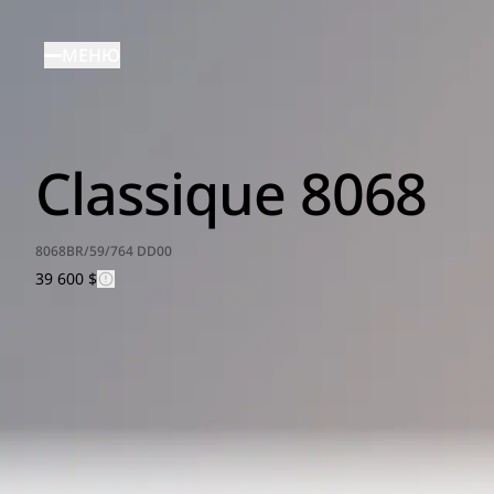
Перейти
к
МЕНЮ
основному
содержанию
Classique 8068
8068BR/59/764 DD00
39 600 $