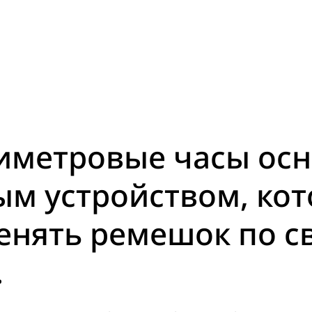
лиметровые часы ос
м устройством, кот
енять ремешок по с
.