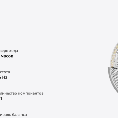
зерв хода
 часов
стота
5 Hz
личество компонентов
1
ираль баланса