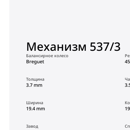
Механизм 537/3
Балансирное колесо
Ре
Breguet
45
Толщина
Ча
3.7 mm
3.
Ширина
Ко
19.4 mm
19
Завод
Сп