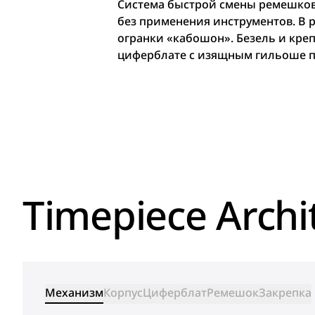
Система быстрой смены ремешков 
без применения инструментов. В 
огранки «кабошон». Безель и кре
циферблате с изящным гильоше п
Timepiece Archi
Механизм
Корпус
Циферблат
Ремешок
Закрепка