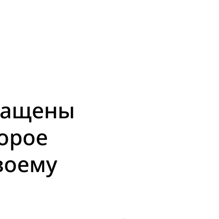
нащены
орое
воему