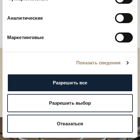
Аналитические
Маркетинговые
Показать сведения
Отройте для себя
коллекции Breguet в бутике
Разрешить все
Отройте для себя коллекции Breguet в
бутике
Разрешить выбор
Отказаться