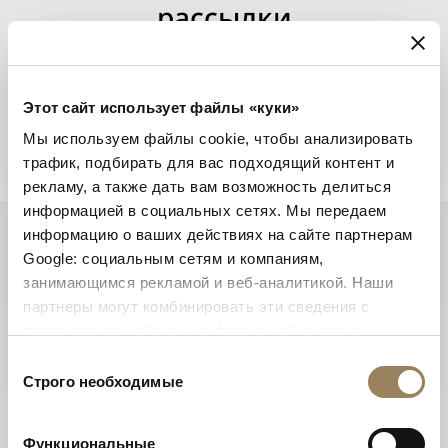
рассылки
Рассылки Breguet будут держать Вас в курсе всех
последних событий и новинок Дома в течение
всего года.
Этот сайт использует файлы «куки»
Подписаться на новостные рассылки
Мы используем файлы cookie, чтобы анализировать
трафик, подбирать для вас подходящий контент и
рекламу, а также дать вам возможность делиться
информацией в социальных сетях. Мы передаем
информацию о ваших действиях на сайте партнерам
Google: социальным сетям и компаниям,
занимающимся рекламой и веб-аналитикой. Наши
партнеры могут комбинировать эти сведения с
предоставленной вами информацией, а также
данными, которые они получили при использовании
Выбор
вами их сервисов.
Строго необходимые
согласия
Функциональные